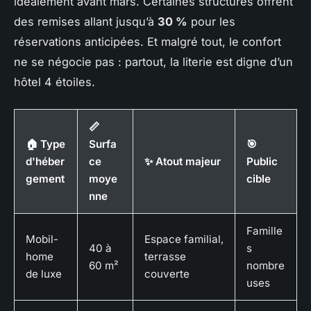
idéalement avant mars. Certaines structures offrent
des remises allant jusqu’à
30 %
pour les
réservations anticipées. Et malgré tout, le confort
ne se négocie pas : partout, la literie est digne d’un
hôtel 4 étoiles.
📏
🏠 Type
Surfa
🎯
d'héber
ce
✨ Atout majeur
Public
gement
moye
cible
nne
Famille
Mobil-
Espace familial,
40 à
s
home
terrasse
60 m²
nombre
de luxe
couverte
uses