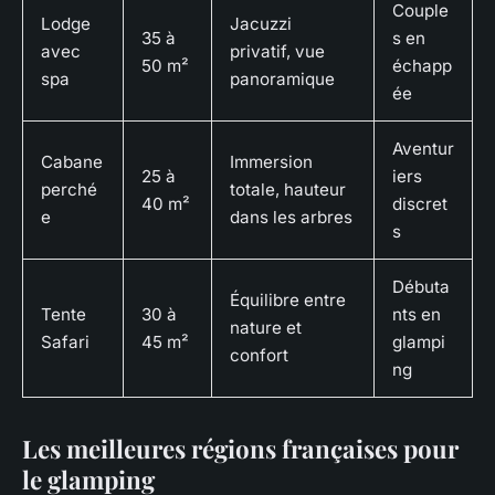
Couple
Lodge
Jacuzzi
35 à
s en
avec
privatif, vue
50 m²
échapp
spa
panoramique
ée
Aventur
Cabane
Immersion
25 à
iers
perché
totale, hauteur
40 m²
discret
e
dans les arbres
s
Débuta
Équilibre entre
Tente
30 à
nts en
nature et
Safari
45 m²
glampi
confort
ng
Les meilleures régions françaises pour
le glamping